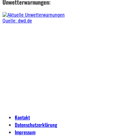
Unwetterwarnungen:
Quelle: dwd.de
Kontakt
Datenschutzerklärung
Impressum