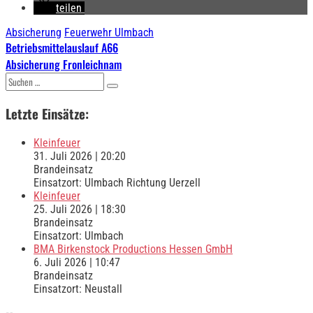
teilen
Absicherung
Feuerwehr Ulmbach
Beitragsnavigation
Betriebsmittelauslauf A66
Absicherung Fronleichnam
Suchen
nach:
Letzte Einsätze:
Kleinfeuer
31. Juli 2026
|
20:20
Brandeinsatz
Einsatzort: Ulmbach Richtung Uerzell
Kleinfeuer
25. Juli 2026
|
18:30
Brandeinsatz
Einsatzort: Ulmbach
BMA Birkenstock Productions Hessen GmbH
6. Juli 2026
|
10:47
Brandeinsatz
Einsatzort: Neustall