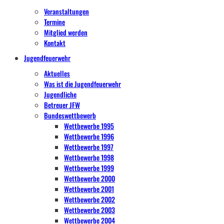
Veranstaltungen
Termine
Mitglied werden
Kontakt
Jugendfeuerwehr
Aktuelles
Was ist die Jugendfeuerwehr
Jugendliche
Betreuer JFW
Bundeswettbewerb
Wettbewerbe 1995
Wettbewerbe 1996
Wettbewerbe 1997
Wettbewerbe 1998
Wettbewerbe 1999
Wettbewerbe 2000
Wettbewerbe 2001
Wettbewerbe 2002
Wettbewerbe 2003
Wettbewerbe 2004