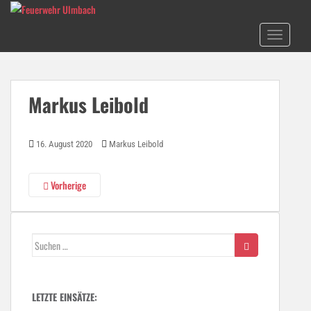
S
k
TOGGLE N
i
p
t
o
Markus Leibold
m
a
i
16. August 2020
Markus Leibold
n
c
o
Vorherige
n
t
e
Suchen
n
nach:
t
LETZTE EINSÄTZE: