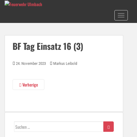
S
k
TOGGLE N
i
p
t
o
BF Tag Einsatz 16 (3)
m
a
i
24. November 2023
Markus Leibold
n
c
o
Vorherige
n
t
e
n
t
Suchen
nach: