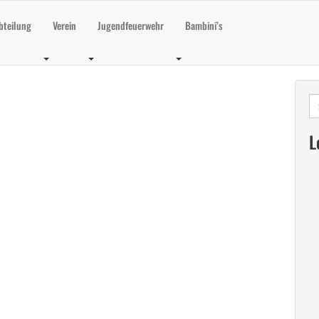
bteilung
Verein
Jugendfeuerwehr
Bambini’s
Su
na
L