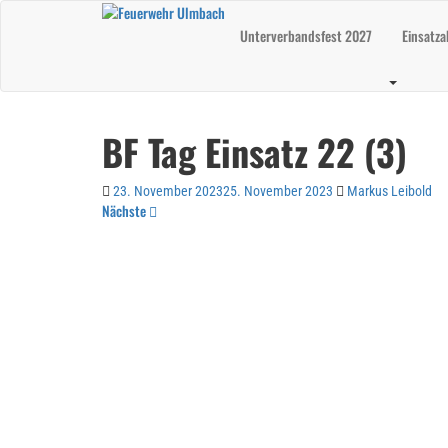
Skip
to
Unterverbandsfest 2027
Einsatza
main
content
BF Tag Einsatz 22 (3)
23. November 2023
25. November 2023
Markus Leibold
Nächste