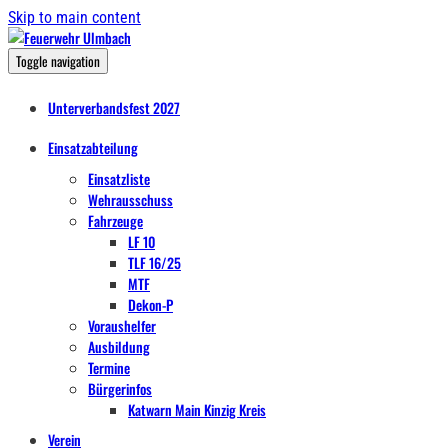
Skip to main content
Toggle navigation
Unterverbandsfest 2027
Einsatzabteilung
Einsatzliste
Wehrausschuss
Fahrzeuge
LF 10
TLF 16/25
MTF
Dekon-P
Voraushelfer
Ausbildung
Termine
Bürgerinfos
Katwarn Main Kinzig Kreis
Verein