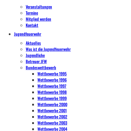
Veranstaltungen
Termine
Mitglied werden
Kontakt
Jugendfeuerwehr
Aktuelles
Was ist die Jugendfeuerwehr
Jugendliche
Betreuer JFW
Bundeswettbewerb
Wettbewerbe 1995
Wettbewerbe 1996
Wettbewerbe 1997
Wettbewerbe 1998
Wettbewerbe 1999
Wettbewerbe 2000
Wettbewerbe 2001
Wettbewerbe 2002
Wettbewerbe 2003
Wettbewerbe 2004