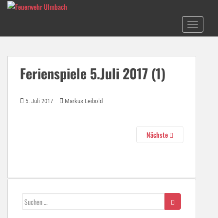
S
k
TOGGLE N
i
p
t
o
Ferienspiele 5.Juli 2017 (1)
m
a
i
5. Juli 2017
Markus Leibold
n
c
o
Nächste
n
t
e
n
t
Suchen
nach: