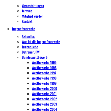
Veranstaltungen
Termine
Mitglied werden
Kontakt
Jugendfeuerwehr
Aktuelles
Was ist die Jugendfeuerwehr
Jugendliche
Betreuer JFW
Bundeswettbewerb
Wettbewerbe 1995
Wettbewerbe 1996
Wettbewerbe 1997
Wettbewerbe 1998
Wettbewerbe 1999
Wettbewerbe 2000
Wettbewerbe 2001
Wettbewerbe 2002
Wettbewerbe 2003
Wettbewerbe 2004