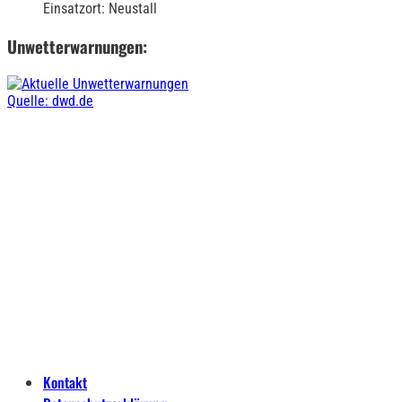
Einsatzort: Neustall
Unwetterwarnungen:
Quelle: dwd.de
Kontakt