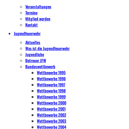
Veranstaltungen
Termine
Mitglied werden
Kontakt
Jugendfeuerwehr
Aktuelles
Was ist die Jugendfeuerwehr
Jugendliche
Betreuer JFW
Bundeswettbewerb
Wettbewerbe 1995
Wettbewerbe 1996
Wettbewerbe 1997
Wettbewerbe 1998
Wettbewerbe 1999
Wettbewerbe 2000
Wettbewerbe 2001
Wettbewerbe 2002
Wettbewerbe 2003
Wettbewerbe 2004