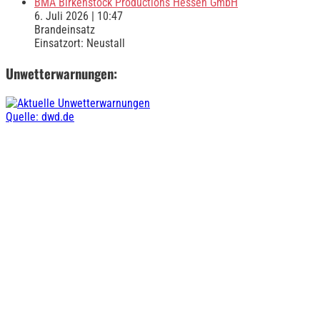
BMA Birkenstock Productions Hessen GmbH
6. Juli 2026
|
10:47
Brandeinsatz
Einsatzort: Neustall
Unwetterwarnungen:
Quelle: dwd.de