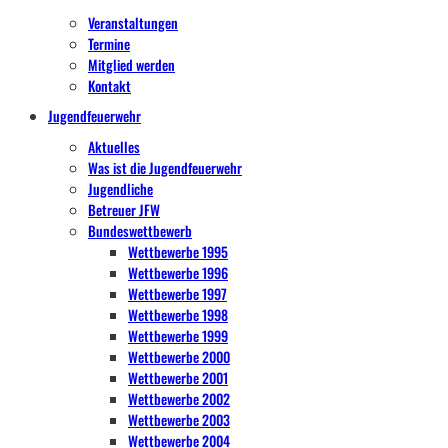
Veranstaltungen
Termine
Mitglied werden
Kontakt
Jugendfeuerwehr
Aktuelles
Was ist die Jugendfeuerwehr
Jugendliche
Betreuer JFW
Bundeswettbewerb
Wettbewerbe 1995
Wettbewerbe 1996
Wettbewerbe 1997
Wettbewerbe 1998
Wettbewerbe 1999
Wettbewerbe 2000
Wettbewerbe 2001
Wettbewerbe 2002
Wettbewerbe 2003
Wettbewerbe 2004