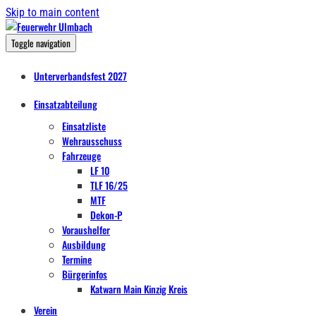
Skip to main content
Toggle navigation
Unterverbandsfest 2027
Einsatzabteilung
Einsatzliste
Wehrausschuss
Fahrzeuge
LF 10
TLF 16/25
MTF
Dekon-P
Voraushelfer
Ausbildung
Termine
Bürgerinfos
Katwarn Main Kinzig Kreis
Verein