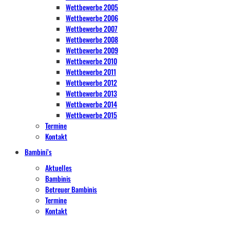
Wettbewerbe 2005
Wettbewerbe 2006
Wettbewerbe 2007
Wettbewerbe 2008
Wettbewerbe 2009
Wettbewerbe 2010
Wettbewerbe 2011
Wettbewerbe 2012
Wettbewerbe 2013
Wettbewerbe 2014
Wettbewerbe 2015
Termine
Kontakt
Bambini’s
Aktuelles
Bambinis
Betreuer Bambinis
Termine
Kontakt