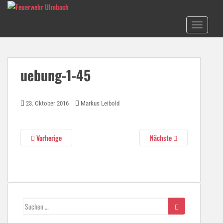
S
k
TOGGLE N
i
p
t
o
uebung-1-45
m
a
i
23. Oktober 2016
Markus Leibold
n
c
o
Vorherige
Nächste
n
t
e
n
t
Suchen
nach: