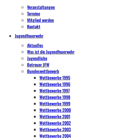
Veranstaltungen
Termine
Mitglied werden
Kontakt
Jugendfeuerwehr
Aktuelles
Was ist die Jugendfeuerwehr
Jugendliche
Betreuer JFW
Bundeswettbewerb
Wettbewerbe 1995
Wettbewerbe 1996
Wettbewerbe 1997
Wettbewerbe 1998
Wettbewerbe 1999
Wettbewerbe 2000
Wettbewerbe 2001
Wettbewerbe 2002
Wettbewerbe 2003
Wettbewerbe 2004