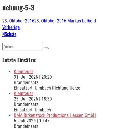
uebung-5-3
23. Oktober 2016
23. Oktober 2016
Markus Leibold
Vorherige
Nächste
Suchen
nach:
Letzte Einsätze:
Kleinfeuer
31. Juli 2026
|
20:20
Brandeinsatz
Einsatzort: Ulmbach Richtung Uerzell
Kleinfeuer
25. Juli 2026
|
18:30
Brandeinsatz
Einsatzort: Ulmbach
BMA Birkenstock Productions Hessen GmbH
6. Juli 2026
|
10:47
Brandeinsatz