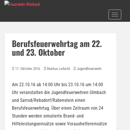
S
k
TOGGLE N
i
p
t
o
Berufsfeuerwehrtag am 22.
m
und 23. Oktober
a
i
n
17. Oktober 2016
Markus Leibold
Jugendfeuerwehr
c
o
n
Am 22.10.16 ab 14:00 Uhr bis 23.10.16 um 14:00
t
Uhr veranstalten die Jugendfeuerwehren Ulmbach
e
und Sarrod/Rebsdorf/Rabenstein einen
n
Berufsfeuerwehrtag. Über einen Zeitraum von 24
t
Stunden werden simulierte Brand- und
Hilfeleistungseinsätze sowie Voraushelfereinsätze