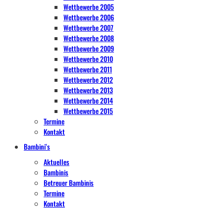
Wettbewerbe 2005
Wettbewerbe 2006
Wettbewerbe 2007
Wettbewerbe 2008
Wettbewerbe 2009
Wettbewerbe 2010
Wettbewerbe 2011
Wettbewerbe 2012
Wettbewerbe 2013
Wettbewerbe 2014
Wettbewerbe 2015
Termine
Kontakt
Bambini’s
Aktuelles
Bambinis
Betreuer Bambinis
Termine
Kontakt