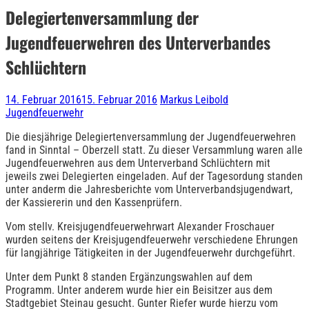
Delegiertenversammlung der
Jugendfeuerwehren des Unterverbandes
Schlüchtern
14. Februar 2016
15. Februar 2016
Markus Leibold
Jugendfeuerwehr
Die diesjährige Delegiertenversammlung der Jugendfeuerwehren
fand in Sinntal – Oberzell statt. Zu dieser Versammlung waren alle
Jugendfeuerwehren aus dem Unterverband Schlüchtern mit
jeweils zwei Delegierten eingeladen. Auf der Tagesordung standen
unter anderm die Jahresberichte vom Unterverbandsjugendwart,
der Kassiererin und den Kassenprüfern.
Vom stellv. Kreisjugendfeuerwehrwart Alexander Froschauer
wurden seitens der Kreisjugendfeuerwehr verschiedene Ehrungen
für langjährige Tätigkeiten in der Jugendfeuerwehr durchgeführt.
Unter dem Punkt 8 standen Ergänzungswahlen auf dem
Programm. Unter anderem wurde hier ein Beisitzer aus dem
Stadtgebiet Steinau gesucht. Gunter Riefer wurde hierzu vom