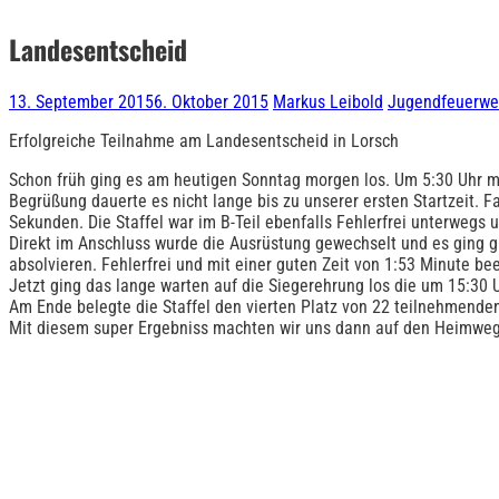
Landesentscheid
13. September 2015
6. Oktober 2015
Markus Leibold
Jugendfeuerwe
Erfolgreiche Teilnahme am Landesentscheid in Lorsch
Schon früh ging es am heutigen Sonntag morgen los. Um 5:30 Uhr m
Begrüßung dauerte es nicht lange bis zu unserer ersten Startzeit. Fa
Sekunden. Die Staffel war i
m B-Teil ebenfalls Fehlerfrei unterwegs u
Direkt im Anschluss wurde die Ausrüstung gewechselt und es ging gl
absolvieren. Fehlerfrei und mit einer guten Zeit von 1:53 Minute bee
Jetzt ging das lange warten auf die Siegerehrung los die um 15:30 
Am Ende belegte die Staffel den vierten Platz von 22 teilnehmende
Mit diesem super Ergebniss machten wir uns dann auf den Heimweg 