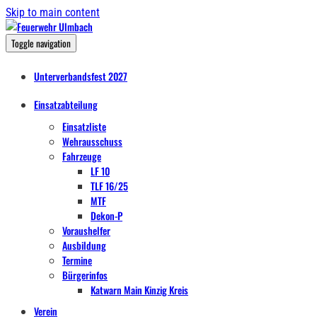
Skip to main content
Toggle navigation
Unterverbandsfest 2027
Einsatzabteilung
Einsatzliste
Wehrausschuss
Fahrzeuge
LF 10
TLF 16/25
MTF
Dekon-P
Voraushelfer
Ausbildung
Termine
Bürgerinfos
Katwarn Main Kinzig Kreis
Verein