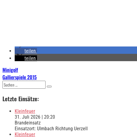
teilen
teilen
Beitragsnavigation
Minigolf
Gallierspiele 2015
Suchen
nach:
Letzte Einsätze:
Kleinfeuer
31. Juli 2026
|
20:20
Brandeinsatz
Einsatzort: Ulmbach Richtung Uerzell
Kleinfeuer