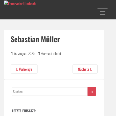
S
k
TOGGLE N
i
p
t
o
Sebastian Müller
m
a
i
16. August 2020
Markus Leibold
n
c
o
Vorherige
Nächste
n
t
e
Suchen
n
nach:
t
LETZTE EINSÄTZE: