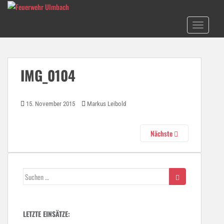
Skip to main content
TOGGLE N
IMG_0104
15. November 2015
Markus Leibold
Nächste
Suchen
nach:
LETZTE EINSÄTZE: