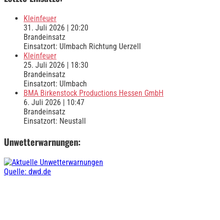
Kleinfeuer
31. Juli 2026
|
20:20
Brandeinsatz
Einsatzort: Ulmbach Richtung Uerzell
Kleinfeuer
25. Juli 2026
|
18:30
Brandeinsatz
Einsatzort: Ulmbach
BMA Birkenstock Productions Hessen GmbH
6. Juli 2026
|
10:47
Brandeinsatz
Einsatzort: Neustall
Unwetterwarnungen:
Quelle: dwd.de