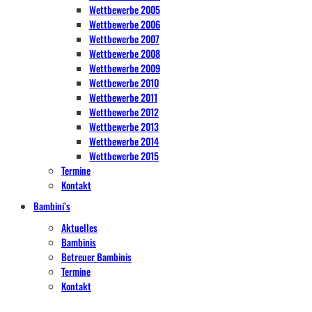
Wettbewerbe 2005
Wettbewerbe 2006
Wettbewerbe 2007
Wettbewerbe 2008
Wettbewerbe 2009
Wettbewerbe 2010
Wettbewerbe 2011
Wettbewerbe 2012
Wettbewerbe 2013
Wettbewerbe 2014
Wettbewerbe 2015
Termine
Kontakt
Bambini’s
Aktuelles
Bambinis
Betreuer Bambinis
Termine
Kontakt