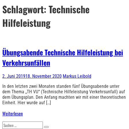
Schlagwort:
Technische
Hilfeleistung
Übungsabende Technische Hilfeleistung bei
Verkehrsunfällen
2. Juni 2019
18. November 2020
Markus Leibold
In den letzten zwei Monaten standen fünf Übungsabende unter
dem Thema „TH VU“ (Technische Hilfeleistung Verkehrsunfall) auf
dem Übungsplan. Den Anfang machten wir mit einer theoretischen
Einheit. Hier wurde auf […]
Weiterlesen
Suchen