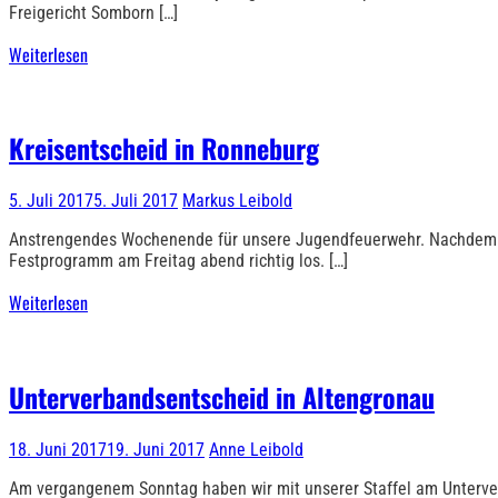
Freigericht Somborn […]
Weiterlesen
Kreisentscheid in Ronneburg
5. Juli 2017
5. Juli 2017
Markus Leibold
Anstrengendes Wochenende für unsere Jugendfeuerwehr. Nachdem s
Festprogramm am Freitag abend richtig los. […]
Weiterlesen
Unterverbandsentscheid in Altengronau
18. Juni 2017
19. Juni 2017
Anne Leibold
Am vergangenem Sonntag haben wir mit unserer Staffel am Unterver