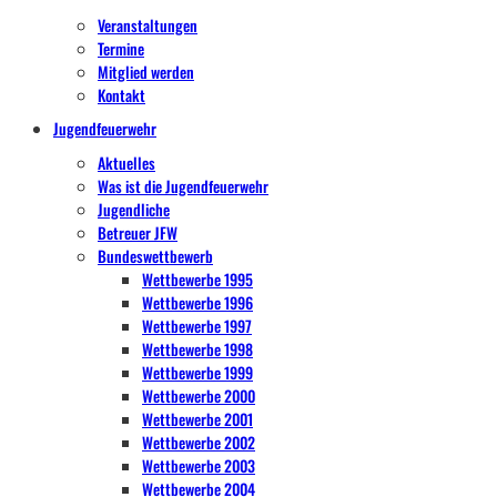
Veranstaltungen
Termine
Mitglied werden
Kontakt
Jugendfeuerwehr
Aktuelles
Was ist die Jugendfeuerwehr
Jugendliche
Betreuer JFW
Bundeswettbewerb
Wettbewerbe 1995
Wettbewerbe 1996
Wettbewerbe 1997
Wettbewerbe 1998
Wettbewerbe 1999
Wettbewerbe 2000
Wettbewerbe 2001
Wettbewerbe 2002
Wettbewerbe 2003
Wettbewerbe 2004