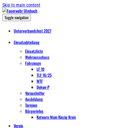
Skip to main content
Toggle navigation
Unterverbandsfest 2027
Einsatzabteilung
Einsatzliste
Wehrausschuss
Fahrzeuge
LF 10
TLF 16/25
MTF
Dekon-P
Voraushelfer
Ausbildung
Termine
Bürgerinfos
Katwarn Main Kinzig Kreis
Verein