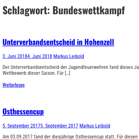
Schlagwort:
Bundeswettkampf
Unterverbandsentscheid in Hohenzell
3. Juni 2018
4. Juni 2018
Markus Leibold
Der Unterverbandsentscheid der Jugendfeuerwehren fand dieses Jah
Wettbewerb dieser Saison. Für […]
Weiterlesen
Osthessencup
5. September 2017
5. September 2017
Markus Leibold
Am 03.09.2017 fand der diesjährige Osthessencup statt. Für diesen 