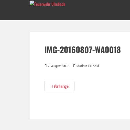
S
k
i
p
t
o
m
IMG-20160807-WA0018
a
i
n
7. August 2016
Markus Leibold
c
o
n
Vorherige
t
e
n
t