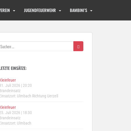
VEREIN
JUGENDFEUERWEHR
BAMBINI’S
Suchen
nach:
LETZTE EINSÄTZE:
Kleinfeuer
31. Juli 2026
|
20:20
Brandeinsatz
Einsatzort: Ulmbach Richtung Uerzell
Kleinfeuer
25. Juli 2026
|
18:30
Brandeinsatz
Einsatzort: Ulmbach