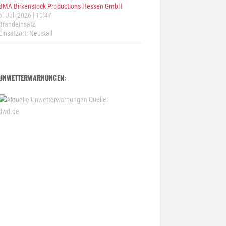
BMA Birkenstock Productions Hessen GmbH
6. Juli 2026
|
10:47
Brandeinsatz
Einsatzort: Neustall
UNWETTERWARNUNGEN:
Quelle:
dwd.de