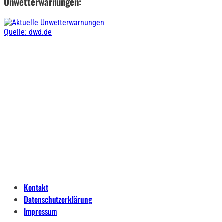
Unwetterwarnungen:
Quelle: dwd.de
Kontakt
Datenschutzerklärung
Impressum