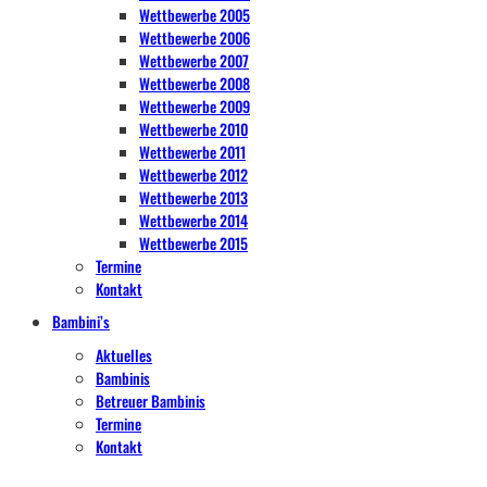
Wettbewerbe 2005
Wettbewerbe 2006
Wettbewerbe 2007
Wettbewerbe 2008
Wettbewerbe 2009
Wettbewerbe 2010
Wettbewerbe 2011
Wettbewerbe 2012
Wettbewerbe 2013
Wettbewerbe 2014
Wettbewerbe 2015
Termine
Kontakt
Bambini’s
Aktuelles
Bambinis
Betreuer Bambinis
Termine
Kontakt