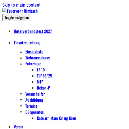
Skip to main content
Toggle navigation
Unterverbandsfest 2027
Einsatzabteilung
Einsatzliste
Wehrausschuss
Fahrzeuge
LF 10
TLF 16/25
MTF
Dekon-P
Voraushelfer
Ausbildung
Termine
Bürgerinfos
Katwarn Main Kinzig Kreis
Verein