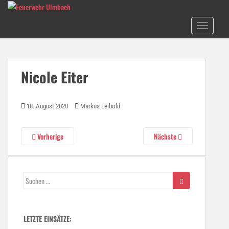
Skip to main content
TOGGLE N
Nicole Eiter
18. August 2020
Markus Leibold
Vorherige
Nächste
Suchen
nach:
LETZTE EINSÄTZE: