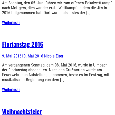
Am Sonntag, den 05. Juni fuhren wir zum offenen Pokalwettkampf
nach Mottgers, dies war der erste Wettkampf an dem die Jfw in
2016 teilgenommen hat. Dort wurde als erstes der […]
Weiterlesen
Florianstag 2016
9. Mai 2016
10. Mai 2016
Nicole Eiter
Am vergangenen Sonntag, dem 08. Mai 2016, wurde in Ulmbach
der Florianstag abgehalten. Nach den Grußworten wurde am
Feuerwehrhaus Aufstellung genommen, bevor es im Festzug, mit
musikalischer Begleitung von dem […]
Weiterlesen
Weihnachtsfeier