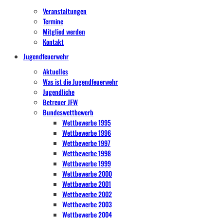
Veranstaltungen
Termine
Mitglied werden
Kontakt
Jugendfeuerwehr
Aktuelles
Was ist die Jugendfeuerwehr
Jugendliche
Betreuer JFW
Bundeswettbewerb
Wettbewerbe 1995
Wettbewerbe 1996
Wettbewerbe 1997
Wettbewerbe 1998
Wettbewerbe 1999
Wettbewerbe 2000
Wettbewerbe 2001
Wettbewerbe 2002
Wettbewerbe 2003
Wettbewerbe 2004