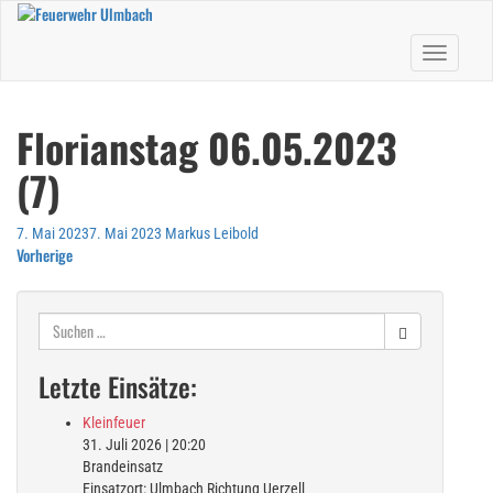
Skip
to
Toggle nav
main
content
Florianstag 06.05.2023
(7)
7. Mai 2023
7. Mai 2023
Markus Leibold
Vorherige
Suchen
nach:
Letzte Einsätze:
Kleinfeuer
31. Juli 2026
|
20:20
Brandeinsatz
Einsatzort: Ulmbach Richtung Uerzell