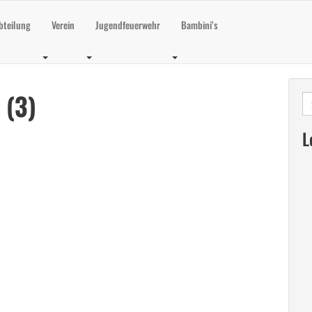
bteilung
Verein
Jugendfeuerwehr
Bambini’s
 (3)
Su
na
L