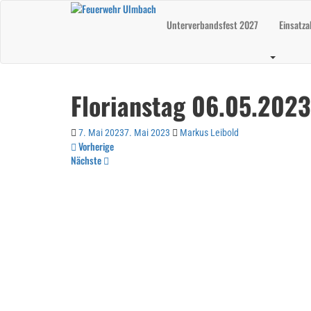
Skip
to
Unterverbandsfest 2027
Einsatza
main
content
Florianstag 06.05.2023
7. Mai 2023
7. Mai 2023
Markus Leibold
Vorherige
Nächste