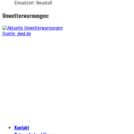
Einsatzort: Neustall
Unwetterwarnungen:
Quelle: dwd.de
Kontakt