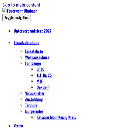
Skip to main content
Toggle navigation
Unterverbandsfest 2027
Einsatzabteilung
Einsatzliste
Wehrausschuss
Fahrzeuge
LF 10
TLF 16/25
MTF
Dekon-P
Voraushelfer
Ausbildung
Termine
Bürgerinfos
Katwarn Main Kinzig Kreis
Verein