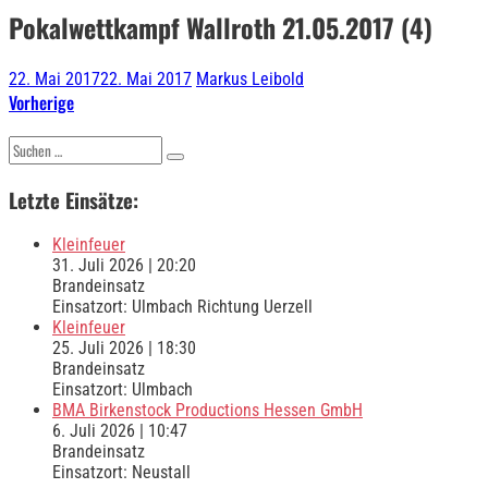
Pokalwettkampf Wallroth 21.05.2017 (4)
22. Mai 2017
22. Mai 2017
Markus Leibold
Vorherige
Suchen
nach:
Letzte Einsätze:
Kleinfeuer
31. Juli 2026
|
20:20
Brandeinsatz
Einsatzort: Ulmbach Richtung Uerzell
Kleinfeuer
25. Juli 2026
|
18:30
Brandeinsatz
Einsatzort: Ulmbach
BMA Birkenstock Productions Hessen GmbH
6. Juli 2026
|
10:47
Brandeinsatz
Einsatzort: Neustall