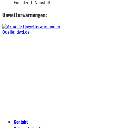
Einsatzort: Neustall
Unwetterwarnungen:
Quelle: dwd.de
Kontakt