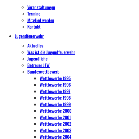
Veranstaltungen
Termine
Mitglied werden
Kontakt
Jugendfeuerwehr
Aktuelles
Was ist die Jugendfeuerwehr
Jugendliche
Betreuer JFW
Bundeswettbewerb
Wettbewerbe 1995
Wettbewerbe 1996
Wettbewerbe 1997
Wettbewerbe 1998
Wettbewerbe 1999
Wettbewerbe 2000
Wettbewerbe 2001
Wettbewerbe 2002
Wettbewerbe 2003
Wettbewerbe 2004