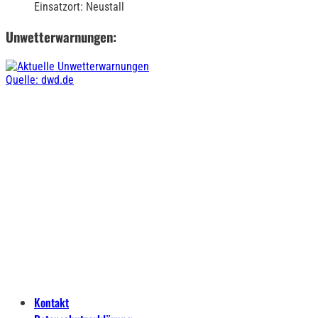
Einsatzort: Neustall
Unwetterwarnungen:
Quelle: dwd.de
Kontakt