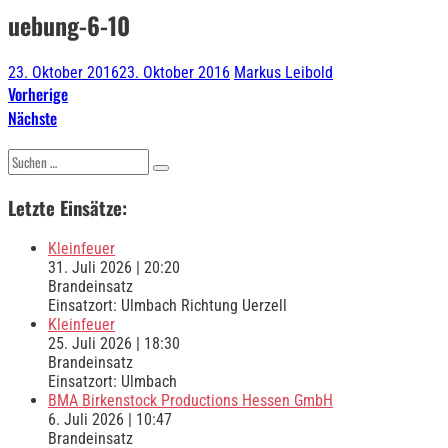
uebung-6-10
23. Oktober 2016
23. Oktober 2016
Markus Leibold
Vorherige
Nächste
Suchen
nach:
Letzte Einsätze:
Kleinfeuer
31. Juli 2026
|
20:20
Brandeinsatz
Einsatzort: Ulmbach Richtung Uerzell
Kleinfeuer
25. Juli 2026
|
18:30
Brandeinsatz
Einsatzort: Ulmbach
BMA Birkenstock Productions Hessen GmbH
6. Juli 2026
|
10:47
Brandeinsatz