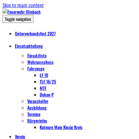
Skip to main content
Toggle navigation
Unterverbandsfest 2027
Einsatzabteilung
Einsatzliste
Wehrausschuss
Fahrzeuge
LF 10
TLF 16/25
MTF
Dekon-P
Voraushelfer
Ausbildung
Termine
Bürgerinfos
Katwarn Main Kinzig Kreis
Verein