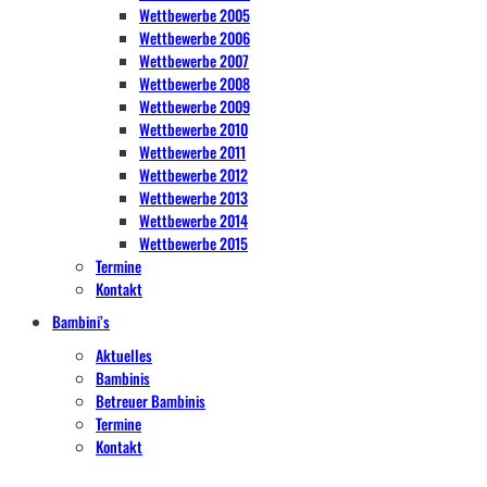
Wettbewerbe 2005
Wettbewerbe 2006
Wettbewerbe 2007
Wettbewerbe 2008
Wettbewerbe 2009
Wettbewerbe 2010
Wettbewerbe 2011
Wettbewerbe 2012
Wettbewerbe 2013
Wettbewerbe 2014
Wettbewerbe 2015
Termine
Kontakt
Bambini’s
Aktuelles
Bambinis
Betreuer Bambinis
Termine
Kontakt