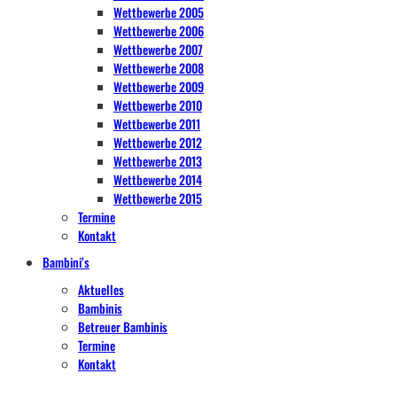
Wettbewerbe 2005
Wettbewerbe 2006
Wettbewerbe 2007
Wettbewerbe 2008
Wettbewerbe 2009
Wettbewerbe 2010
Wettbewerbe 2011
Wettbewerbe 2012
Wettbewerbe 2013
Wettbewerbe 2014
Wettbewerbe 2015
Termine
Kontakt
Bambini’s
Aktuelles
Bambinis
Betreuer Bambinis
Termine
Kontakt