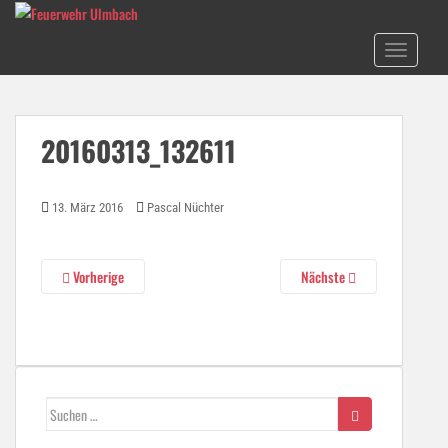
S
k
TOGGLE N
i
p
t
o
20160313_132611
m
a
i
13. März 2016
Pascal Nüchter
n
c
o
Vorherige
Nächste
n
t
e
n
t
Suchen
nach: