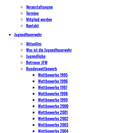
Veranstaltungen
Termine
Mitglied werden
Kontakt
Jugendfeuerwehr
Aktuelles
Was ist die Jugendfeuerwehr
Jugendliche
Betreuer JFW
Bundeswettbewerb
Wettbewerbe 1995
Wettbewerbe 1996
Wettbewerbe 1997
Wettbewerbe 1998
Wettbewerbe 1999
Wettbewerbe 2000
Wettbewerbe 2001
Wettbewerbe 2002
Wettbewerbe 2003
Wettbewerbe 2004