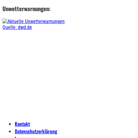
Unwetterwarnungen:
Quelle: dwd.de
Kontakt
Datenschutzerklärung