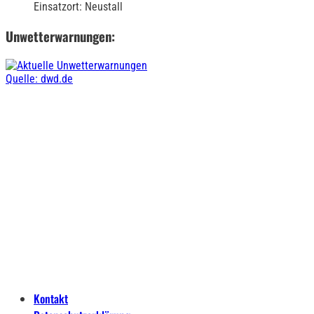
Einsatzort: Neustall
Unwetterwarnungen:
Quelle: dwd.de
Kontakt