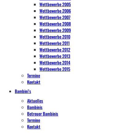
Wettbewerbe 2005
Wettbewerbe 2006
Wettbewerbe 2007
Wettbewerbe 2008
Wettbewerbe 2009
Wettbewerbe 2010
Wettbewerbe 2011
Wettbewerbe 2012
Wettbewerbe 2013
Wettbewerbe 2014
Wettbewerbe 2015
Termine
Kontakt
Bambini’s
Aktuelles
Bambinis
Betreuer Bambinis
Termine
Kontakt