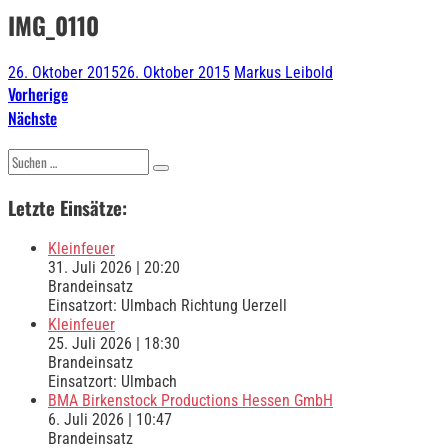
IMG_0110
26. Oktober 2015
26. Oktober 2015
Markus Leibold
Vorherige
Nächste
Suchen
nach:
Letzte Einsätze:
Kleinfeuer
31. Juli 2026
|
20:20
Brandeinsatz
Einsatzort: Ulmbach Richtung Uerzell
Kleinfeuer
25. Juli 2026
|
18:30
Brandeinsatz
Einsatzort: Ulmbach
BMA Birkenstock Productions Hessen GmbH
6. Juli 2026
|
10:47
Brandeinsatz