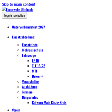
Skip to main content
Toggle navigation
Unterverbandsfest 2027
Einsatzabteilung
Einsatzliste
Wehrausschuss
Fahrzeuge
LF 10
TLF 16/25
MTF
Dekon-P
Voraushelfer
Ausbildung
Termine
Bürgerinfos
Katwarn Main Kinzig Kreis
Verein