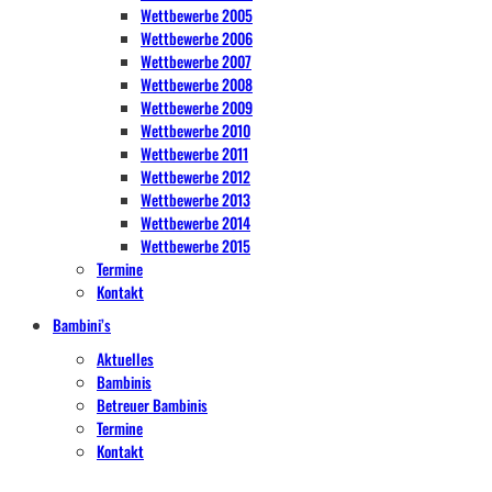
Wettbewerbe 2005
Wettbewerbe 2006
Wettbewerbe 2007
Wettbewerbe 2008
Wettbewerbe 2009
Wettbewerbe 2010
Wettbewerbe 2011
Wettbewerbe 2012
Wettbewerbe 2013
Wettbewerbe 2014
Wettbewerbe 2015
Termine
Kontakt
Bambini’s
Aktuelles
Bambinis
Betreuer Bambinis
Termine
Kontakt