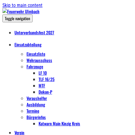
Skip to main content
Toggle navigation
Unterverbandsfest 2027
Einsatzabteilung
Einsatzliste
Wehrausschuss
Fahrzeuge
LF 10
TLF 16/25
MTF
Dekon-P
Voraushelfer
Ausbildung
Termine
Bürgerinfos
Katwarn Main Kinzig Kreis
Verein