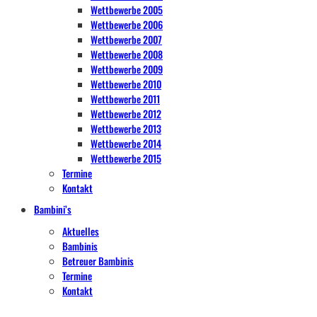
Wettbewerbe 2005
Wettbewerbe 2006
Wettbewerbe 2007
Wettbewerbe 2008
Wettbewerbe 2009
Wettbewerbe 2010
Wettbewerbe 2011
Wettbewerbe 2012
Wettbewerbe 2013
Wettbewerbe 2014
Wettbewerbe 2015
Termine
Kontakt
Bambini’s
Aktuelles
Bambinis
Betreuer Bambinis
Termine
Kontakt