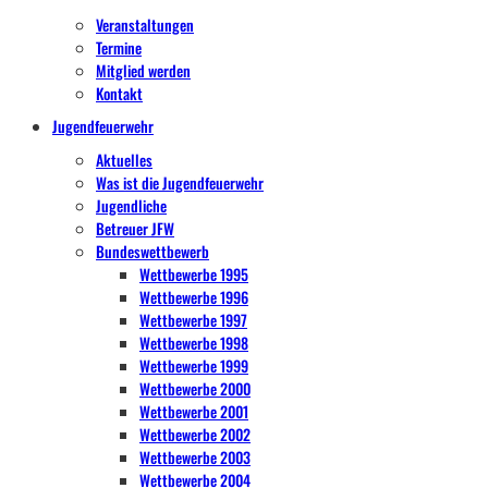
Veranstaltungen
Termine
Mitglied werden
Kontakt
Jugendfeuerwehr
Aktuelles
Was ist die Jugendfeuerwehr
Jugendliche
Betreuer JFW
Bundeswettbewerb
Wettbewerbe 1995
Wettbewerbe 1996
Wettbewerbe 1997
Wettbewerbe 1998
Wettbewerbe 1999
Wettbewerbe 2000
Wettbewerbe 2001
Wettbewerbe 2002
Wettbewerbe 2003
Wettbewerbe 2004