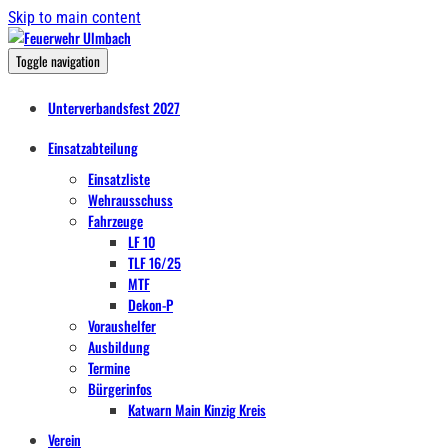
Skip to main content
Toggle navigation
Unterverbandsfest 2027
Einsatzabteilung
Einsatzliste
Wehrausschuss
Fahrzeuge
LF 10
TLF 16/25
MTF
Dekon-P
Voraushelfer
Ausbildung
Termine
Bürgerinfos
Katwarn Main Kinzig Kreis
Verein