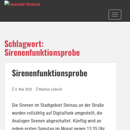
S
k
TOGGLE N
i
p
t
o
Schlagwort:
m
Sirenenfunktionsprobe
a
i
n
Sirenenfunktionsprobe
c
o
n
3. Mai 2025
Markus Leibold
t
e
n
Die Sirenen im Stadtgebiet Steinau an der Straße
t
wurden vollzählig auf Digitalfunk umgestellt, die
Analogen Sirenen abgeschaltet. Künftig wird an
jedem ersten Samstag im Monat gegen 13:35 Uhr