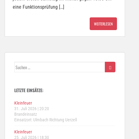
eine Funktionsprüfung […]
WEITERLESEN
Suchen
nach:
LETZTE EINSÄTZE:
Kleinfeuer
31. Juli 2026
|
20:20
Brandeinsatz
Einsatzort: Ulmbach Richtung Uerzell
Kleinfeuer
25. Juli 2026
|
18:30