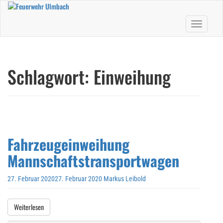
Skip
to
Toggle nav
main
content
Schlagwort:
Einweihung
Fahrzeugeinweihung
Mannschaftstransportwagen
27. Februar 2020
27. Februar 2020
Markus Leibold
Weiterlesen