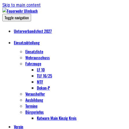
Skip to main content
Toggle navigation
Unterverbandsfest 2027
Einsatzabteilung
Einsatzliste
Wehrausschuss
Fahrzeuge
LF 10
TLF 16/25
MTF
Dekon-P
Voraushelfer
Ausbildung
Termine
Bürgerinfos
Katwarn Main Kinzig Kreis
Verein