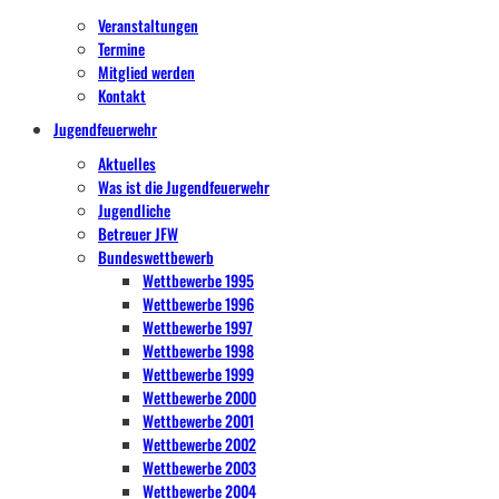
Veranstaltungen
Termine
Mitglied werden
Kontakt
Jugendfeuerwehr
Aktuelles
Was ist die Jugendfeuerwehr
Jugendliche
Betreuer JFW
Bundeswettbewerb
Wettbewerbe 1995
Wettbewerbe 1996
Wettbewerbe 1997
Wettbewerbe 1998
Wettbewerbe 1999
Wettbewerbe 2000
Wettbewerbe 2001
Wettbewerbe 2002
Wettbewerbe 2003
Wettbewerbe 2004