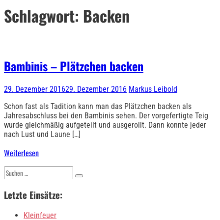
Schlagwort:
Backen
Bambinis – Plätzchen backen
29. Dezember 2016
29. Dezember 2016
Markus Leibold
Schon fast als Tadition kann man das Plätzchen backen als
Jahresabschluss bei den Bambinis sehen. Der vorgefertigte Teig
wurde gleichmäßig aufgeteilt und ausgerollt. Dann konnte jeder
nach Lust und Laune […]
Weiterlesen
Suchen
nach:
Letzte Einsätze:
Kleinfeuer