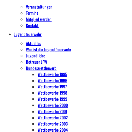
Veranstaltungen
Termine
Mitglied werden
Kontakt
Jugendfeuerwehr
Aktuelles
Was ist die Jugendfeuerwehr
Jugendliche
Betreuer JFW
Bundeswettbewerb
Wettbewerbe 1995
Wettbewerbe 1996
Wettbewerbe 1997
Wettbewerbe 1998
Wettbewerbe 1999
Wettbewerbe 2000
Wettbewerbe 2001
Wettbewerbe 2002
Wettbewerbe 2003
Wettbewerbe 2004