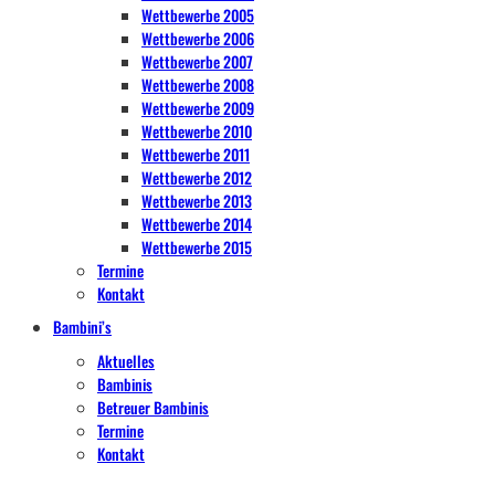
Wettbewerbe 2005
Wettbewerbe 2006
Wettbewerbe 2007
Wettbewerbe 2008
Wettbewerbe 2009
Wettbewerbe 2010
Wettbewerbe 2011
Wettbewerbe 2012
Wettbewerbe 2013
Wettbewerbe 2014
Wettbewerbe 2015
Termine
Kontakt
Bambini’s
Aktuelles
Bambinis
Betreuer Bambinis
Termine
Kontakt