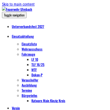
Skip to main content
Toggle navigation
Unterverbandsfest 2027
Einsatzabteilung
Einsatzliste
Wehrausschuss
Fahrzeuge
LF 10
TLF 16/25
MTF
Dekon-P
Voraushelfer
Ausbildung
Termine
Bürgerinfos
Katwarn Main Kinzig Kreis
Verein