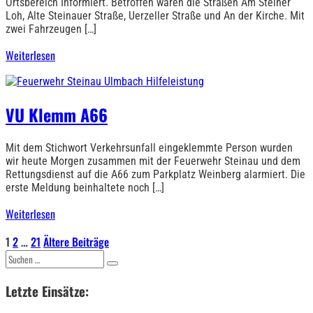
Ortsbereich Informiert. Betroffen waren die Straßen Am Steiner
Loh, Alte Steinauer Straße, Uerzeller Straße und An der Kirche. Mit
zwei Fahrzeugen […]
Weiterlesen
VU Klemm A66
Mit dem Stichwort Verkehrsunfall eingeklemmte Person wurden
wir heute Morgen zusammen mit der Feuerwehr Steinau und dem
Rettungsdienst auf die A66 zum Parkplatz Weinberg alarmiert. Die
erste Meldung beinhaltete noch […]
Weiterlesen
Seitennummerierung
1
2
…
21
Ältere Beiträge
Suchen
der
nach:
Letzte Einsätze:
Beiträge