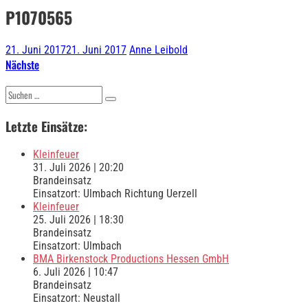
P1070565
21. Juni 2017
21. Juni 2017
Anne Leibold
Nächste
Suchen
nach:
Letzte Einsätze:
Kleinfeuer
31. Juli 2026
|
20:20
Brandeinsatz
Einsatzort: Ulmbach Richtung Uerzell
Kleinfeuer
25. Juli 2026
|
18:30
Brandeinsatz
Einsatzort: Ulmbach
BMA Birkenstock Productions Hessen GmbH
6. Juli 2026
|
10:47
Brandeinsatz
Einsatzort: Neustall