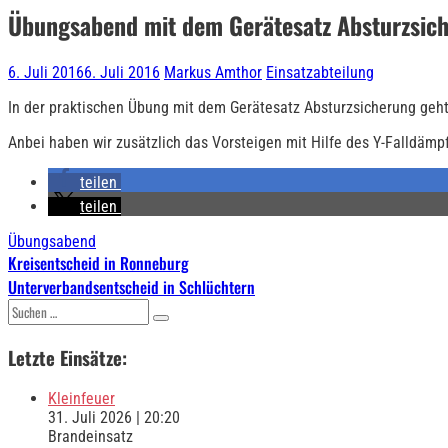
Übungsabend mit dem Gerätesatz Absturzsich
6. Juli 2016
6. Juli 2016
Markus Amthor
Einsatzabteilung
In der praktischen Übung mit dem Gerätesatz Absturzsicherung geh
Anbei haben wir zusätzlich das Vorsteigen mit Hilfe des Y-Falldäm
teilen
teilen
Übungsabend
Beitragsnavigation
Kreisentscheid in Ronneburg
Unterverbandsentscheid in Schlüchtern
Suchen
nach:
Letzte Einsätze:
Kleinfeuer
31. Juli 2026
|
20:20
Brandeinsatz