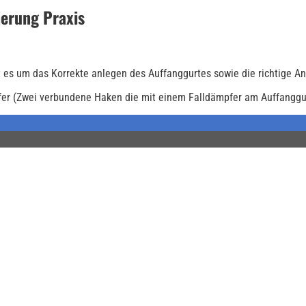
erung Praxis
t es um das Korrekte anlegen des Auffanggurtes sowie die richtige 
pfer (Zwei verbundene Haken die mit einem Falldämpfer am Auffanggur