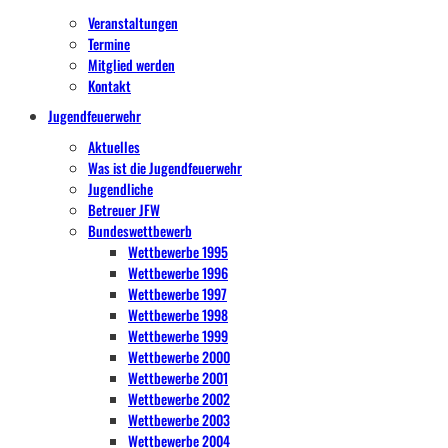
Veranstaltungen
Termine
Mitglied werden
Kontakt
Jugendfeuerwehr
Aktuelles
Was ist die Jugendfeuerwehr
Jugendliche
Betreuer JFW
Bundeswettbewerb
Wettbewerbe 1995
Wettbewerbe 1996
Wettbewerbe 1997
Wettbewerbe 1998
Wettbewerbe 1999
Wettbewerbe 2000
Wettbewerbe 2001
Wettbewerbe 2002
Wettbewerbe 2003
Wettbewerbe 2004