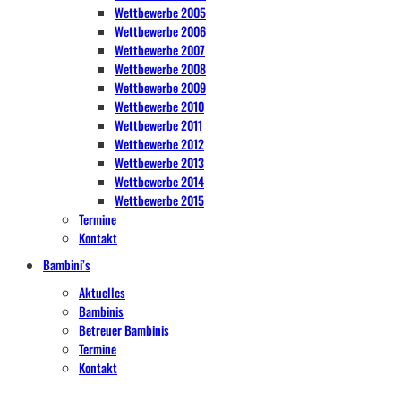
Wettbewerbe 2005
Wettbewerbe 2006
Wettbewerbe 2007
Wettbewerbe 2008
Wettbewerbe 2009
Wettbewerbe 2010
Wettbewerbe 2011
Wettbewerbe 2012
Wettbewerbe 2013
Wettbewerbe 2014
Wettbewerbe 2015
Termine
Kontakt
Bambini’s
Aktuelles
Bambinis
Betreuer Bambinis
Termine
Kontakt