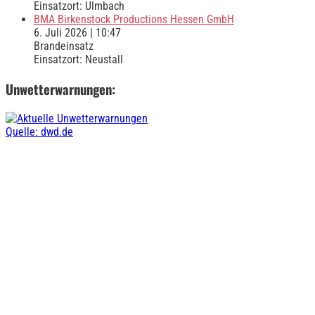
Einsatzort: Ulmbach
BMA Birkenstock Productions Hessen GmbH
6. Juli 2026
|
10:47
Brandeinsatz
Einsatzort: Neustall
Unwetterwarnungen:
Quelle: dwd.de