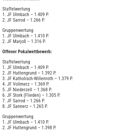
Staffelwertung
1. JF Ulmbach – 1.409 P.
2. JF Sarrod – 1.266 P.
Gruppenwertung
1. JF Ulmbach – 1.410 P.
2. JF Marjoß – 1.316 P.
Offener Pokalwettbewerb:
Staffelwertung
1. JF Ulmbach – 1.409 P.
2. JF Huttengrund – 1.392 P.
3. JF Katholisch-Willenroth – 1.379 P.
4. JF Vollmerz – 1.369 P.
5. JF Niederzell – 1.368 P.
6. JF Stork (Flieden) – 1.305 P.
7. JF Sarrod – 1.266 P.
8. JF Sannerz – 1.265 P.
Gruppenwertung
1. JF Ulmbach – 1.410 P.
2. JF Huttengrund – 1.398 P.