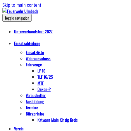
Skip to main content
Toggle navigation
Unterverbandsfest 2027
Einsatzabteilung
Einsatzliste
Wehrausschuss
Fahrzeuge
LF 10
TLF 16/25
MTF
Dekon-P
Voraushelfer
Ausbildung
Termine
Bürgerinfos
Katwarn Main Kinzig Kreis
Verein