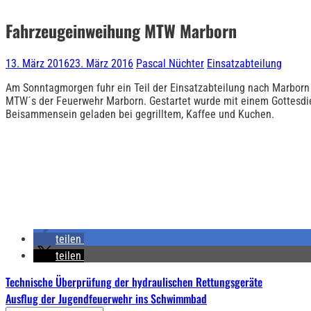
Fahrzeugeinweihung MTW Marborn
13. März 2016
23. März 2016
Pascal Nüchter
Einsatzabteilung
Am Sonntagmorgen fuhr ein Teil der Einsatzabteilung nach Marborn
MTW´s der Feuerwehr Marborn. Gestartet wurde mit einem Gottesdi
Beisammensein geladen bei gegrilltem, Kaffee und Kuchen.
teilen
teilen
Beitragsnavigation
Technische Überprüfung der hydraulischen Rettungsgeräte
Ausflug der Jugendfeuerwehr ins Schwimmbad